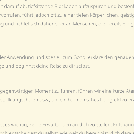
t darauf ab, tiefsitzende Blockaden aufzuspüren und bestenfa
ufen, führt jedoch oft zu einer tiefen körperlichen, geist
ng und richtet sich daher eher an Menschen, die bereits ein
g der Anwendung und speziell zum Gong, erkläre den genauen
 und beginnst deine Reise zu dir selbst.
gegenwärtigen Moment zu führen, führen wir eine kurze Atem
stallklangschalen usw., um ein harmonisches Klangfeld zu e
 ist es wichtig, keine Erwartungen an dich zu stellen. Entsp
h entscheidest du selbst, wie weit du bereit bist, dich darau