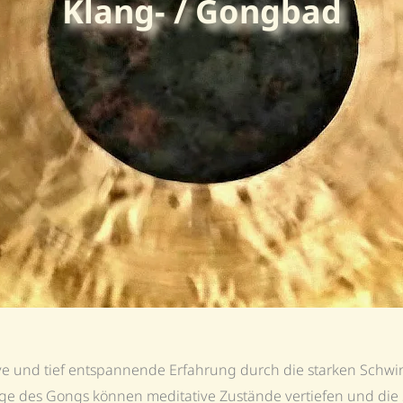
Klang- / Gongbad
ive und tief entspannende Erfahrung durch die starken Sch
e des Gongs können meditative Zustände vertiefen und die S