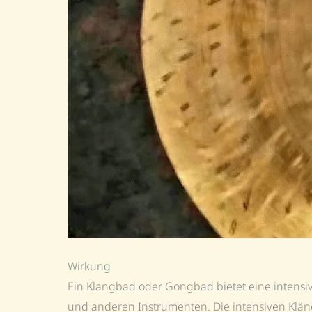
Wirkung
Ein Klangbad oder Gongbad bietet eine intens
und anderen Instrumenten. Die intensiven Kläng