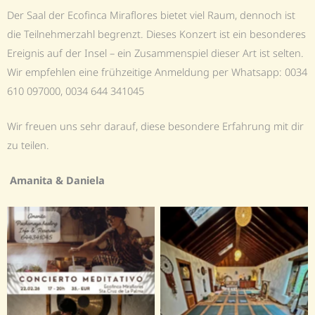
Der Saal der Ecofinca Miraflores bietet viel Raum, dennoch ist
die Teilnehmerzahl begrenzt. Dieses Konzert ist ein besonderes
Ereignis auf der Insel – ein Zusammenspiel dieser Art ist selten.
Wir empfehlen eine frühzeitige Anmeldung per Whatsapp: 0034
610 097000, 0034 644 341045
Wir freuen uns sehr darauf, diese besondere Erfahrung mit dir
zu teilen.
Amanita & Daniela