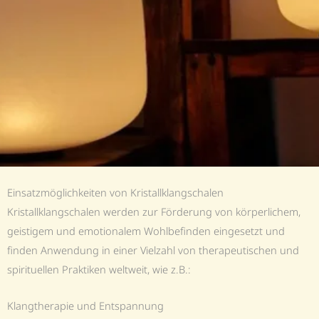
Einsatzmöglichkeiten von Kristallklangschalen
Kristallklangschalen werden zur Förderung von körperlichem,
geistigem und emotionalem Wohlbefinden eingesetzt und
finden Anwendung in einer Vielzahl von therapeutischen und
spirituellen Praktiken weltweit, wie z.B.:
Klangtherapie und Entspannung